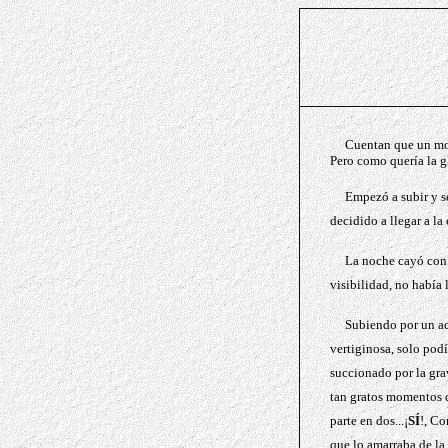
Cuentan que un mo
Pero como
quería la 
Empezó a subir y se
decidido a llegar a la
La noche cay
ó
con 
visibilidad, no había 
Subiendo por un aca
vertiginosa, solo pod
succionado por la gra
tan gratos momentos 
parte en dos...¡
SÍ
!, Co
que lo amarraba de la 