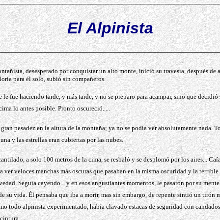
El Alpinista
ntañista, desesperado por conquistar
un alto monte
, inici
ó
su travesía, después de 
gloria para
é
l solo, subió sin compañeros.
 le fue haciendo tarde, y más tarde, y no se preparo para acampar, sino que decidió
 cima
lo antes posible
. Pronto oscureció.....
gran pesadez en la altura de la montaña
;
ya no se podía ver absolutamente nada. To
luna y las estrellas eran cubiertas por las nubes.
ntilado, a solo 100 metros de la cima, se resbal
ó
y se desplom
ó
por los aires...
C
aí
ía ver veloces manchas más oscuras que pasaban en la misma oscuridad y la terrible 
vedad. Seguía cayendo... y en esos angustiantes momentos, le pasaron por su mente 
de su vida
.
É
l pensaba que iba a morir, mas sin embargo, de repente sintió un tirón 
mo todo alpinista experimentado, había clavado estacas de seguridad con candados
cintura.