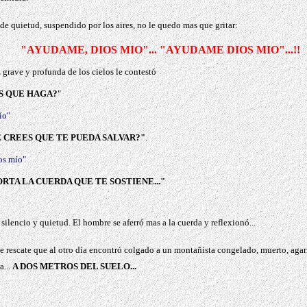
e quietud, suspendido por los aires, no le quedo mas que gritar:
"AYUDAME, DIOS MIO"... "AYUDAME DIOS MIO"...!!
grave y profunda de los cielos le contest
ó
S QUE HAGA?
"
ío"
CREES QUE TE PUEDA SALVAR?"
.
ios mío"
RTA LA CUERDA QUE TE SOSTIENE..."
lencio y quietud. El hombre se aferró mas a la cuerda y reflexionó...
e rescate que al otro día encontró colgado a un montañista congelado, muerto, agar
a...
A DOS METROS DEL SUELO...