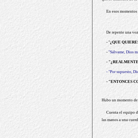
En esos momentos d
De repente una voz 
-
"
¿QUE QUIERE
-
"Sálvame, Dios m
-
"¿REALMENTE 
- "Por supuesto, D
-
"ENTONCES CO
Hubo un momento de si
Cuenta el equipo d
las manos a una cuerd