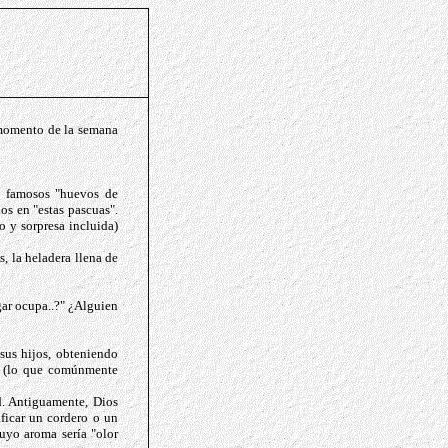
 momento de la semana
s famosos "huevos de
os en "estas pascuas".
 y sorpresa incluida)
, la heladera llena de
gar ocupa..?" ¿Alguien
us hijos, obteniendo
a (lo que comúnmente
d. Antiguamente, Dios
ificar un cordero o un
cuyo aroma sería "olor