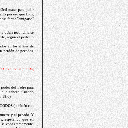
fácil matar para pedir
. Es por eso que Dios,
e esa forma "amigarse"
ra debía reconciliarse
rte, según el perfecto
ados en los altares de
ban perdón de pecados,
Él cree, no se pierda,
 poder del Padre para
s a la cabeza. Cuando
n 18:6).
TODOS
(también con
 muerte y al pecado. Y
os, esperando que en
a salvada eternamente.