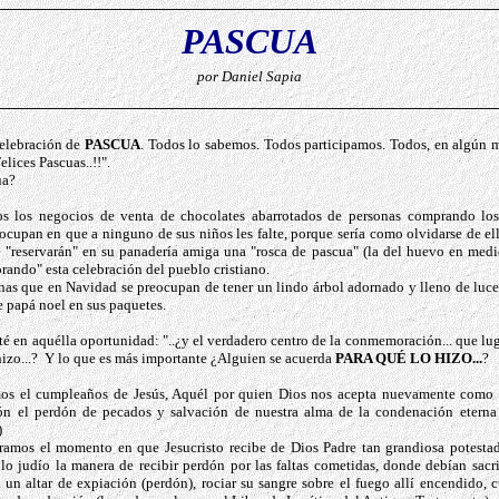
PASCUA
por Daniel Sapia
celebración de
PASCUA
. Todos lo sabemos. Todos participamos. Todos, en algún
elices Pascuas..!!".
ua?
os los negocios de venta de chocolates abarrotados de personas comprando lo
ocupan en que a ninguno de sus niños les falte, porque sería como olvidarse de ell
"reservarán" en su panadería amiga una "rosca de pascua" (la del huevo en medio
ando" esta celebración del pueblo cristiano.
as que en Navidad se preocupan de tener un lindo árbol adornado y lleno de luces
de papá noel en sus paquetes.
 en aquélla oportunidad: "..¿y el verdadero centro de la conmemoración... que lu
izo...?
Y lo que es más importante ¿Alguien se acuerda
PARA QUÉ LO HIZO...
?
os el cumpleaños de Jesús, Aquél por quien Dios nos acepta nuevamente como s
ión el perdón de pecados y salvación de nuestra alma de la condenación etern
)
mos el momento en que Jesucristo recibe de Dios Padre tan grandiosa potesta
lo judío la manera de recibir perdón por las faltas cometidas, donde debían sacr
n un altar de expiación (perdón), rociar su sangre sobre el fuego allí encendido, 