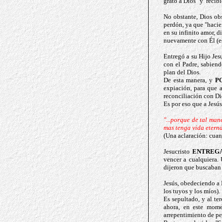
grato a Dios" y
recib
No obstante, Dios obs
perdón, ya que "hacie
en su infinito amor, 
nuevamente con Él (e
Entregó a su Hijo Jes
con el Padre, sabiend
plan del Dios.
De esta manera, y
P
expiación, para que a
reconciliación con Dio
Es por eso que a Jesús
"...porque de tal man
mas tenga vida etern
(Una aclaración: cuand
Jesucristo
ENTREG
vencer a cualquiera.
dijeron que buscaban a
Jesús, obedeciendo a 
los tuyos y los míos).
Es sepultado, y al te
ahora, en este mome
arrepentimiento de pe