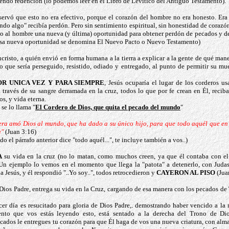
iendo redención (lo podemos leer en el Libro de Levítico del Antiguo Testamento).
ervó que esto no era efectivo, porque el corazón del hombre no era honesto. Era 
ndo algo" recibía perdón. Pero sin sentimiento espiritual, sin honestidad de corazón
dio al hombre una nueva (y última) oportunidad para obtener perdón de pecados y d
sa nueva oportunidad se denomina El Nuevo Pacto o Nuevo Testamento)
ucristo, a quién envió en forma humana a la tierra a explicar a la gente de qué mane
o que sería perseguido, resistido, odiado y entregado, al punto de permitir su mue
OR UNICA VEZ Y PARA SIEMPRE
, Jesús ocuparía el lugar de los corderos us
 través de su sangre derramada en la cruz, todos lo que por fe crean en Él, reci
s, y vida eterna.
 se lo llama "
El Cordero de Dios, que quita el pecado del mundo
"
era amó Dios al mundo, que ha dado a su único hijo, para que todo aquél que en 
a"
(Juan 3:16)
o el párrafo anterior dice "todo aquél...", te incluye también a vos..)
A
su vida en la cruz (no lo matan, como muchos creen, ya que él contaba con el
 Un ejemplo lo vemos en el momento que llega la "patota" a detenerlo, con Juda
 Jesús, y él respondió "..Yo soy..", todos retrocedieron y
CAYERON AL PISO
(Jua
Dios Padre, entrega su vida en la Cruz, cargando de esa manera con los pecados de
rcer día es resucitado para gloria de Dios Padre,. demostrando haber vencido a la
nto que vos estás leyendo esto, está sentado a la derecha del Trono de Di
cados le entregues tu corazón para que Él haga de vos una nueva criatura, con alm