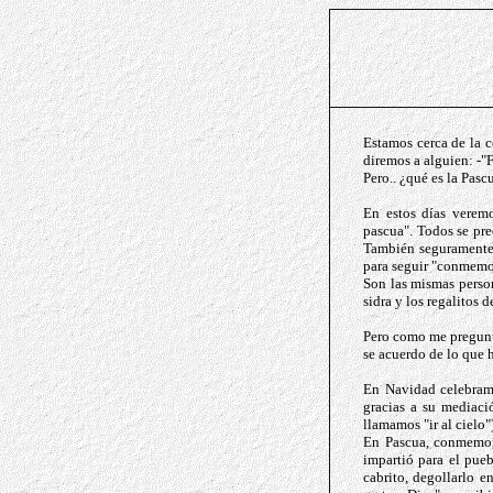
Estamos cerca de la 
diremos a alguien: -"F
Pero.. ¿qué es la Pasc
En estos días verem
pascua". Todos se pre
También seguramente 
para seguir "conmemor
Son las mismas person
sidra y los regalitos 
Pero como me pregunté
se acuerdo de lo que h
En Navidad celebram
gracias a su mediac
llamamos "ir al cielo"
En Pascua, conmemora
impartió para el pueb
cabrito, degollarlo e